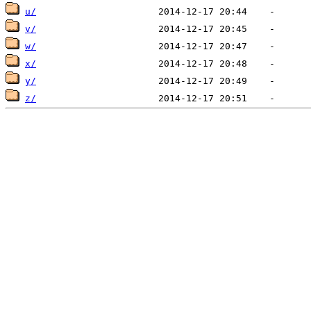
u/
v/
w/
x/
y/
z/