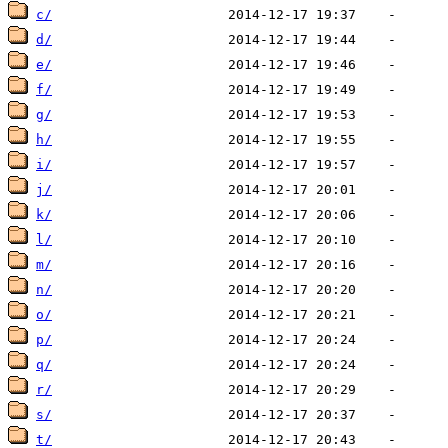
c/
d/
e/
f/
g/
h/
i/
j/
k/
l/
m/
n/
o/
p/
q/
r/
s/
t/