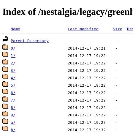
Index of /nestalgia/legacy/greenl
Name
Last modified
Size
De
Parent Directory
0/
1/
2/
3/
4/
5/
6/
7/
8/
9/
a/
b/